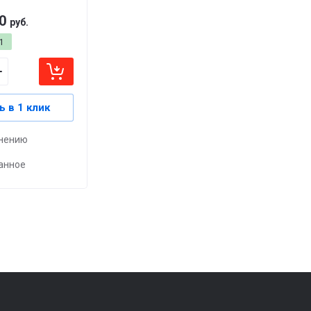
0
руб.
1
ь в 1 клик
внению
анное