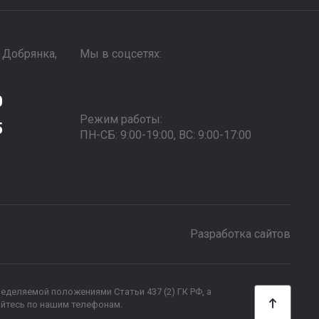
. Добрянка,
Мы в соцсетях:
0
Режим работы:
5
ПН-СБ: 9:00-19:00, ВС: 9:00-17:00
Разработка сайтов
ределяемой положениями Статьи 437 (2) ГК РФ, а
айтесь по нашим телефонам.