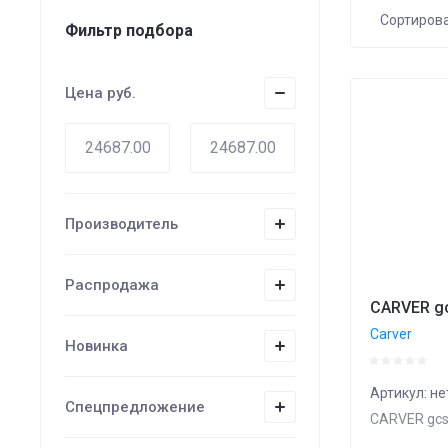
Сортиров
Фильтр подбора
Цена
Цена
руб.
Цена
Назв
Назв
Производитель
Распродажа
CARVER gc
Carver
Новинка
Артикул:
не
Спецпредложение
CARVER gcs