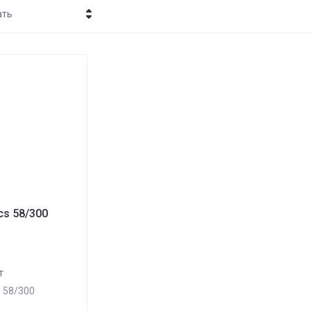
ать
 - убывание
 - возрастание
ание - Я-А
ание - А-Я
s 58/300
т
 58/300