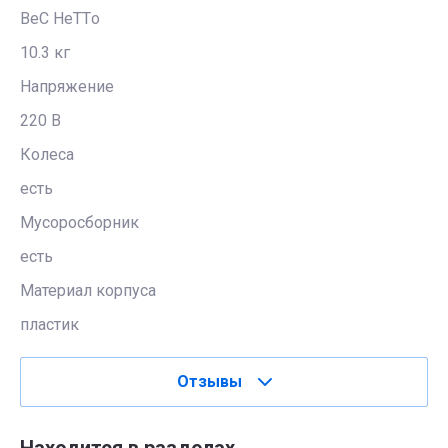
BeC HeTTо
10.3 кг
Напряжение
220 B
Колеса
есть
Мусоросборник
eсть
Материал корпуса
пластик
Отзывы